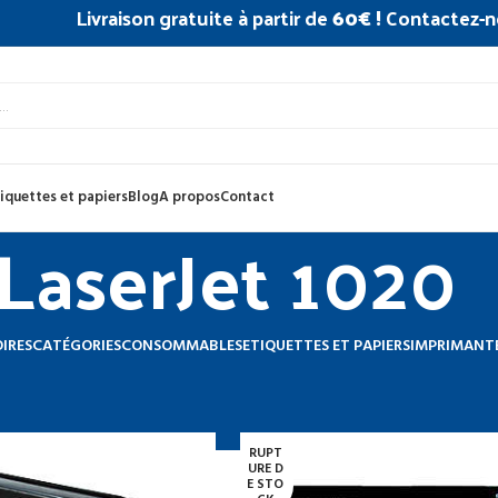
Livraison gratuite à partir de
60€ !
Contactez-n
iquettes et papiers
Blog
A propos
Contact
LaserJet 1020
IRES
CATÉGORIES
CONSOMMABLES
ETIQUETTES ET PAPIERS
IMPRIMANT
primantes compatibles
LaserJet 1020
RUPT
URE D
E STO