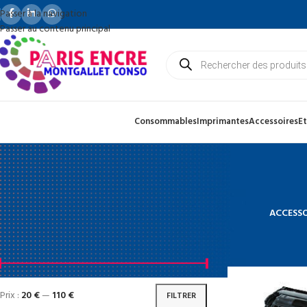
Passer à la navigation
Passer au contenu principal
Consommables
Imprimantes
Accessoires
Et
ACCESSO
FILTRE DE PRIX
Accueil
Produit Im
Prix :
20 €
—
110 €
FILTRER