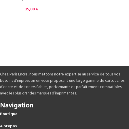
25,00
€
Chez Paris Encre, nous mettons notre expertise au service de tous vos
besoins d’impression en vous proposant une large gamme de cartouches
d’encre et de toners fiables, performants et parfaitement compatibles
avec les plus grandes marques d’imprimantes.
Navigation
Boutique
A propos