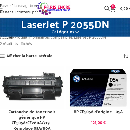
Passer à la navigation
0
0,00
Passer au contenu principal
LaserJet P 2055DN
Catégories
Accueil
Produit Imprimantes compatibles
LaserJet P 2055DN
2 résultats affichés
Afficher la barre latérale
Cartouche de toner noir
HP CE505A d’origine – 05A
générique HP
CE505A/CF280A/719 –
121,00
€
Remplace 05A/80A