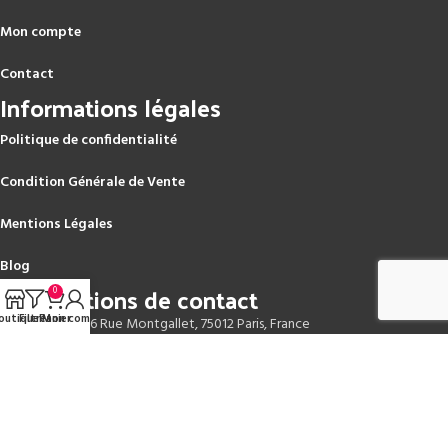
Mon compte
Contact
Informations légales
Politique de confidentialité
Condition Générale de Vente
Mentions Légales
Blog
Informations de contact
0
outique
Filtres
Panier
Mon compte
Adresse :
6 Rue Montgallet, 75012 Paris, France
Téléphone :
+33 9 52 02 76 86
Horaires d’ouverture :
Lundi au Samedi 10:00 – 19:00,
E-mail :
contact@parisencre.fr - boutique@parisencre.fr
© 2025
Paris Encre
– Tous droits réservés