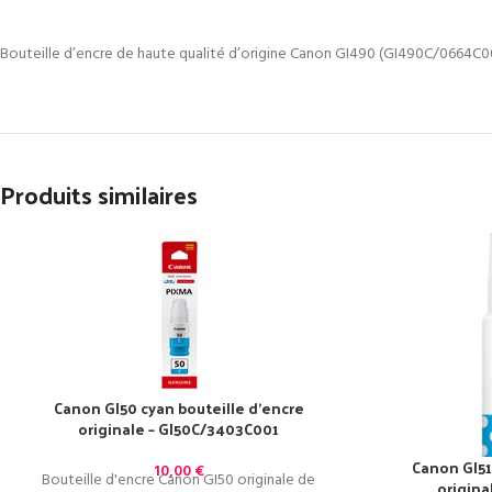
Bouteille d’encre de haute qualité d’origine Canon GI490 (GI490C/0664C00
Produits similaires
Canon GI50 cyan bouteille d’encre
originale – GI50C/3403C001
Canon GI51
10,00
€
Bouteille d'encre Canon GI50 originale de
origina