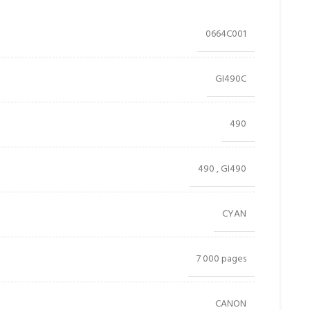
0664C001
GI490C
490
490
,
GI490
CYAN
7 000 pages
CANON