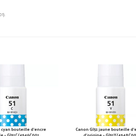
1).
 cyan bouteille d’encre
Canon GI51 jaune bouteille d’
le – GI51C/4546C001
d’origine – GI51Y/4548C00