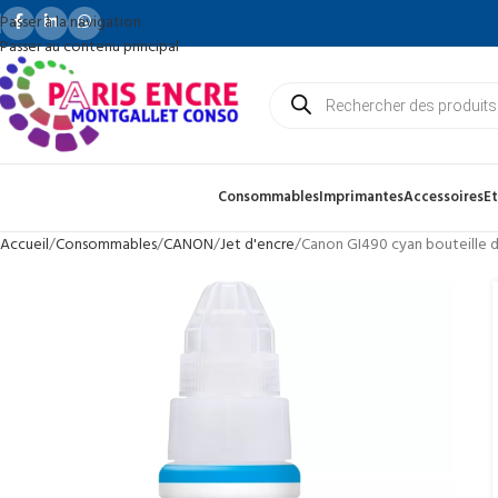
Passer à la navigation
Passer au contenu principal
Consommables
Imprimantes
Accessoires
Et
Accueil
Consommables
CANON
Jet d'encre
Canon GI490 cyan bouteille 