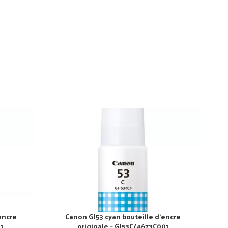
encre
Canon GI53 cyan bouteille d’encre
1
originale – GI53C/4673C001