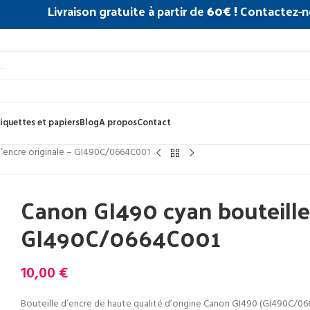
Livraison gratuite à partir de
60€ !
Contactez-n
iquettes et papiers
Blog
A propos
Contact
d’encre originale – GI490C/0664C001
Canon GI490 cyan bouteille 
GI490C/0664C001
10,00
€
Bouteille d’encre de haute qualité d’origine Canon GI490 (GI490C/06