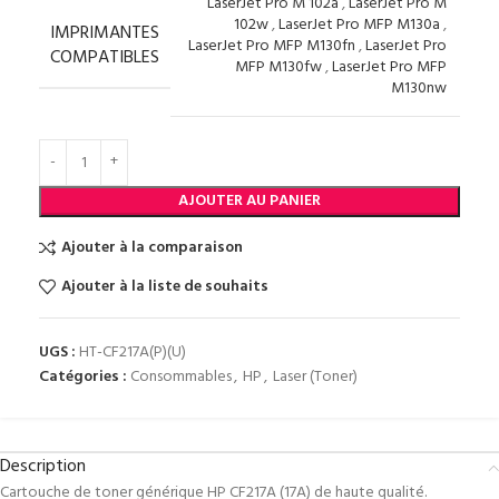
LaserJet Pro M 102a
,
LaserJet Pro M
102w
,
LaserJet Pro MFP M130a
,
IMPRIMANTES
LaserJet Pro MFP M130fn
,
LaserJet Pro
COMPATIBLES
MFP M130fw
,
LaserJet Pro MFP
M130nw
AJOUTER AU PANIER
Ajouter à la comparaison
Ajouter à la liste de souhaits
UGS :
HT-CF217A(P)(U)
Catégories :
Consommables
,
HP
,
Laser (Toner)
Description
Cartouche de toner générique HP CF217A (17A) de haute qualité.