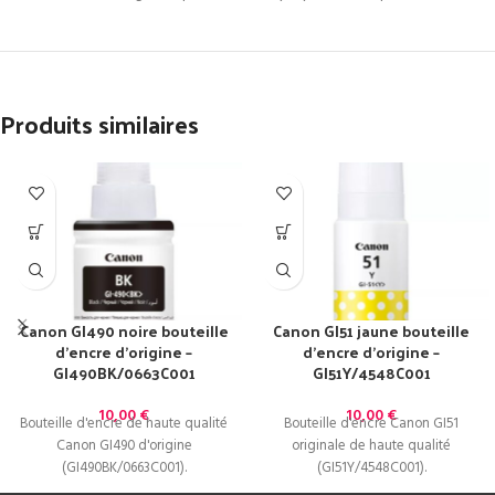
Produits similaires
Canon GI490 noire bouteille
Canon GI51 jaune bouteille
d’encre d’origine –
d’encre d’origine –
GI490BK/0663C001
GI51Y/4548C001
10,00
€
10,00
€
Bouteille d'encre de haute qualité
Bouteille d'encre Canon GI51
Canon GI490 d'origine
originale de haute qualité
(GI490BK/0663C001).
(GI51Y/4548C001).