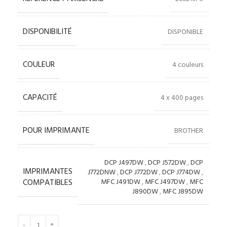
DISPONIBILITÉ
DISPONIBLE
COULEUR
4 couleurs
CAPACITÉ
4 x 400 pages
POUR IMPRIMANTE
BROTHER
DCP J497DW
,
DCP J572DW
,
DCP
IMPRIMANTES
J772DNW
,
DCP J772DW
,
DCP J774DW
,
COMPATIBLES
MFC J491DW
,
MFC J497DW
,
MFC
J890DW
,
MFC J895DW