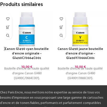
Produits similaires
Canon GI490 cyan bouteille
Canon GI490 jaune bouteille
d’encre originale –
d’encre d’origine –
GI490C/0664C001
GI490Y/0666C001
10,00
€
10,00
€
Bouteille d'encre de haute qualité
Bouteille d'encre de haute qualité
d'origine Canon GI490
d'origine Canon GI490
(GI490C/0664C001).
(GI490Y/0666C001).
Chez Paris Encre, nous mettons notre expertise au service de tous vos
besoins d’impression en vous proposant une large gamme de cartouches
d’encre et de toners fiables, performants et parfaitement compatibles