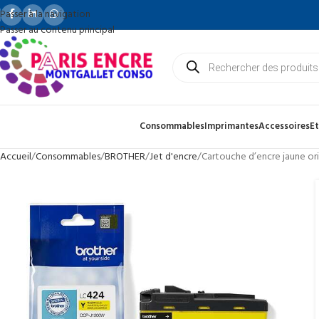
Passer à la navigation
Passer au contenu principal
Consommables
Imprimantes
Accessoires
Et
Accueil
Consommables
BROTHER
Jet d'encre
Cartouche d’encre jaune or