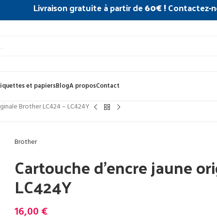
Livraison gratuite à partir de
60€ !
Contactez-n
iquettes et papiers
Blog
A propos
Contact
iginale Brother LC424 – LC424Y
Brother
Cartouche d’encre jaune ori
LC424Y
16,00
€