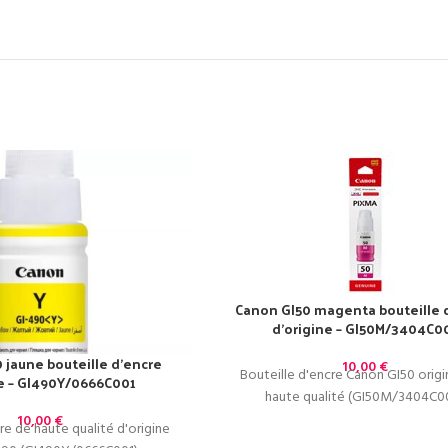
Canon GI50 magenta bouteille 
d’origine – GI50M/3404C0
 jaune bouteille d’encre
10,00
€
Bouteille d'encre Canon GI50 origi
ne – GI490Y/0666C001
haute qualité (GI50M/3404C00
10,00
€
re de haute qualité d'origine