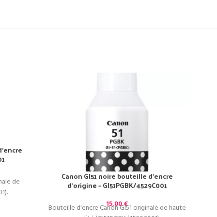
d’encre
01
Canon GI51 noire bouteille d’encre
nale de
d’origine – GI51PGBK/4529C001
1).
15,00
€
Bouteille d'encre Canon GI51 originale de haute