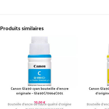
Produits similaires
Canon GI490 cyan bouteille d’encre
Canon GI490
originale – GI490C/0664C001
d’origi
10,00
€
Bouteille d'encre de haute qualité d'origine
Bouteille d'enc