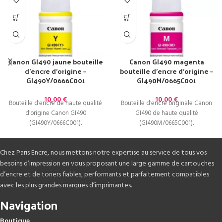
Canon GI490 jaune bouteille
Canon GI490 magenta
d’encre d’origine –
bouteille d’encre d’origine –
GI490Y/0666C001
GI490M/0665C001
10,00
€
10,00
€
Bouteille d'encre de haute qualité
Bouteille d'encre originale Canon
d'origine Canon GI490
GI490 de haute qualité
(GI490Y/0666C001).
(GI490M/0665C001).
Chez Paris Encre, nous mettons notre expertise au service de tous vos
besoins d’impression en vous proposant une large gamme de cartouches
d’encre et de toners fiables, performants et parfaitement compatibles
avec les plus grandes marques d’imprimantes.
Navigation
Boutique