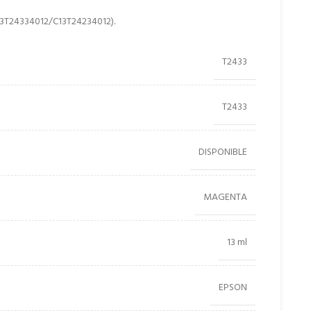
13T24334012/C13T24234012).
T2433
T2433
DISPONIBLE
MAGENTA
13 ml
EPSON