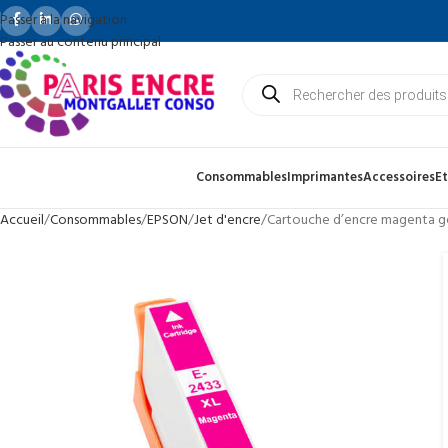
Passer à la navigation
Passer au contenu principal
Consommables
Imprimantes
Accessoires
Et
Accueil
Consommables
EPSON
Jet d'encre
Cartouche d’encre magenta g