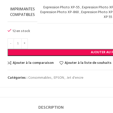
Expression Photo XP-55
,
Expression Photo X
IMPRIMANTES
Expression Photo XP-860
,
Expression Photo X
COMPATIBLES
XP 55
12 en stock
AJOUTER AU 
Ajouter à la comparaison
Ajouter à la liste de souhaits
Catégories :
Consommables
,
EPSON
,
Jet d'encre
DESCRIPTION