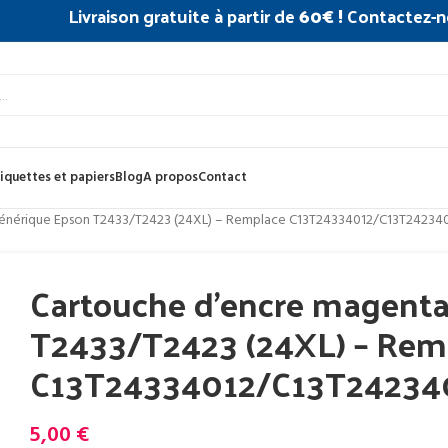
Livraison gratuite à partir de
60€ !
Contactez-n
iquettes et papiers
Blog
A propos
Contact
énérique Epson T2433/T2423 (24XL) – Remplace C13T24334012/C13T24234
Cartouche d’encre magenta
T2433/T2423 (24XL) – Rem
C13T24334012/C13T24234
5,00
€