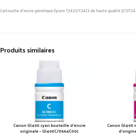
Cartouche d’encre générique Epson T2433/T2423 de haute qualité (C13T2
Produits similaires
Canon GI490 cyan bouteille d’encre
Canon GI490 m
originale – GI490C/0664C001
d’origi