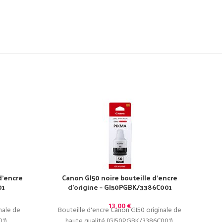
d’encre
Canon GI50 noire bouteille d’encre
01
d’origine – GI50PGBK/3386C001
13,00
€
nale de
Bouteille d'encre Canon GI50 originale de
1).
haute qualité (GI50PGBK/3386C001).