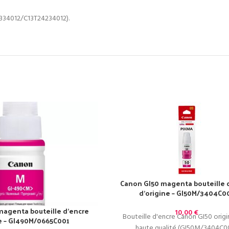
4334012/C13T24234012).
Canon GI50 magenta bouteille 
d’origine – GI50M/3404C0
agenta bouteille d’encre
10,00
€
Bouteille d'encre Canon GI50 origi
ne – GI490M/0665C001
haute qualité (GI50M/3404C00