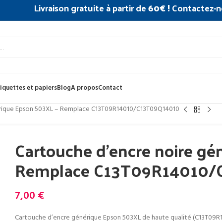
Livraison gratuite à partir de
60€ !
Contactez-n
iquettes et papiers
Blog
A propos
Contact
érique Epson 503XL – Remplace C13T09R14010/C13T09Q14010
Cartouche d’encre noire gé
Remplace C13T09R14010/
7,00
€
Cartouche d’encre générique Epson 503XL de haute qualité (C13T09