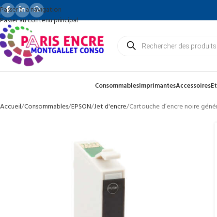
Passer à la navigation
Passer au contenu principal
Consommables
Imprimantes
Accessoires
Et
Accueil
Consommables
EPSON
Jet d'encre
Cartouche d’encre noire gén