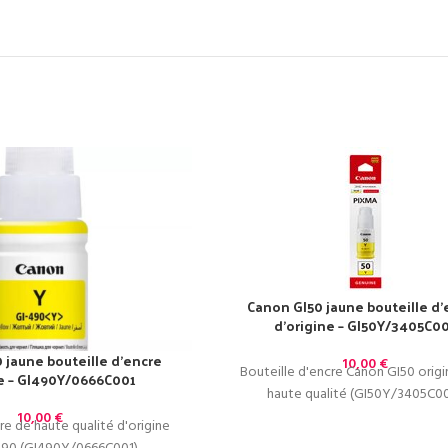
Canon GI50 jaune bouteille d’
d’origine – GI50Y/3405C0
 jaune bouteille d’encre
10,00
€
Bouteille d'encre Canon GI50 origi
ne – GI490Y/0666C001
haute qualité (GI50Y/3405C00
10,00
€
re de haute qualité d'origine