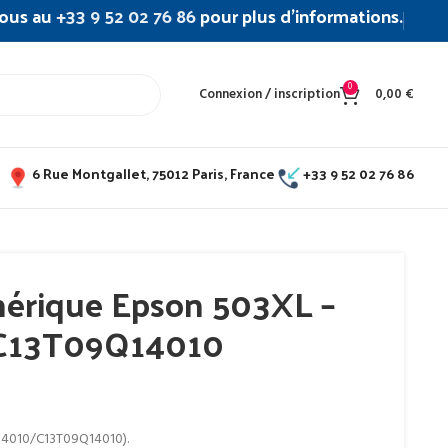
ous au
+33 9 52 02 76 86
pour plus d’informations.
0
Connexion / inscription
0,00
€
6 Rue Montgallet, 75012 Paris, France
+33 9 52 02 76 86
nérique Epson 503XL –
C13T09Q14010
R14010/C13T09Q14010).