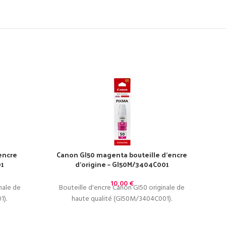
encre
Canon GI50 magenta bouteille d’encre
01
d’origine – GI50M/3404C001
C
10,00
€
nale de
Bouteille d'encre Canon GI50 originale de
1).
haute qualité (GI50M/3404C001).
Bou