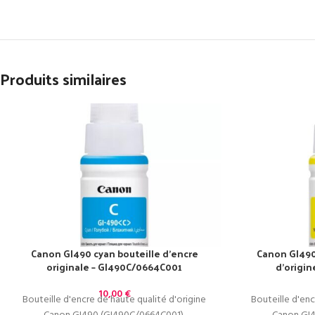
Produits similaires
Canon GI490 cyan bouteille d’encre
Canon GI490
originale – GI490C/0664C001
d’origi
10,00
€
Bouteille d'encre de haute qualité d'origine
Bouteille d'enc