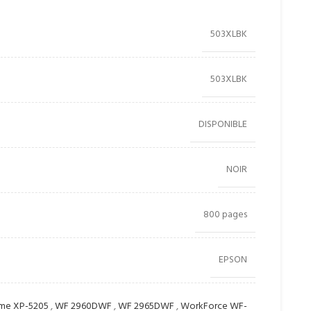
503XLBK
503XLBK
DISPONIBLE
NOIR
800 pages
EPSON
ome XP-5205
,
WF 2960DWF
,
WF 2965DWF
,
WorkForce WF-