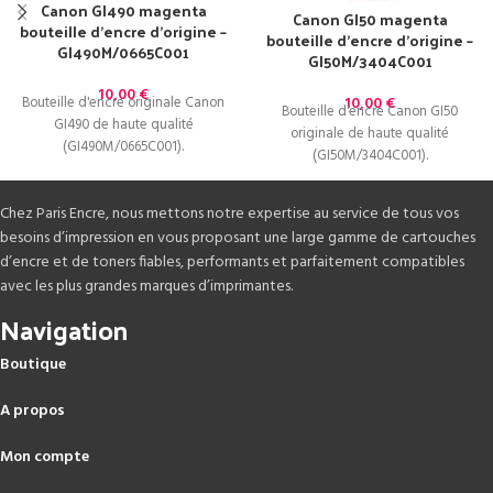
Canon GI490 magenta
Canon GI50 magenta
bouteille d’encre d’origine –
bouteille d’encre d’origine –
GI490M/0665C001
GI50M/3404C001
10,00
€
10,00
€
Bouteille d'encre originale Canon
Bouteille d'encre Canon GI50
GI490 de haute qualité
originale de haute qualité
(GI490M/0665C001).
(GI50M/3404C001).
Chez Paris Encre, nous mettons notre expertise au service de tous vos
besoins d’impression en vous proposant une large gamme de cartouches
d’encre et de toners fiables, performants et parfaitement compatibles
avec les plus grandes marques d’imprimantes.
Navigation
Boutique
A propos
Mon compte