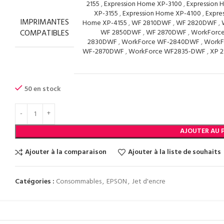
2155
,
Expression Home XP-3100
,
Expression 
XP-3155
,
Expression Home XP-4100
,
Expre
IMPRIMANTES
Home XP-4155
,
WF 2810DWF
,
WF 2820DWF
,
COMPATIBLES
WF 2850DWF
,
WF 2870DWF
,
WorkForc
2830DWF
,
WorkForce WF-2840DWF
,
WorkF
WF-2870DWF
,
WorkForce WF2835-DWF
,
XP 2
50 en stock
AJOUTER AU 
Ajouter à la comparaison
Ajouter à la liste de souhaits
Catégories :
Consommables
,
EPSON
,
Jet d'encre