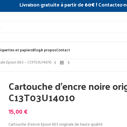
Livraison gratuite à partir de
60€ !
Contactez-n
iquettes et papiers
Blog
A propos
Contact
inale Epson 603 – C13T03U14010
Cartouche d’encre noire ori
C13T03U14010
15,00
€
Cartouche d’encre Epson 603 originale de haute qualité