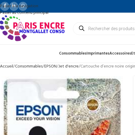
Passer à la navigation
Passer au contenu principal
Consommables
Imprimantes
Accessoires
Et
Accueil
Consommables
EPSON
Jet d'encre
Cartouche d’encre noire orig