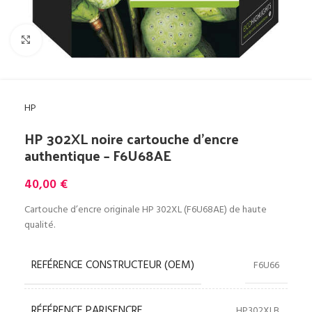
Cliquez pour agrandir
HP
HP 302XL noire cartouche d’encre
authentique – F6U68AE
40,00
€
Cartouche d’encre originale HP 302XL (F6U68AE) de haute
qualité.
REFÉRENCE CONSTRUCTEUR (OEM)
F6U66
RÉFÉRENCE PARISENCRE
HP302XLB