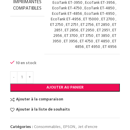
IMPRIMANTES
EcoTank ET-3950
,
EcoTank ET-3956
,
COMPATIBLES
EcoTank ET-4750
,
EcoTank ET-4850
,
EcoTank ET-4856
,
EcoTank ET-4950
,
EcoTank ET-4956
,
ET 15000
,
ET 2700
,
ET 2750
,
ET 2751
,
ET 2756
,
ET 2850
,
ET
2851
,
ET 2856
,
ET 2950
,
ET 2951
,
ET
2956
,
ET 3700
,
ET 3750
,
ET 3850
,
ET
3950
,
ET 3956
,
ET 4750
,
ET 4850
,
ET
4856
,
ET 4950
,
ET 4956
10 en stock
AJOUTER AU PANIER
Ajouter à la comparaison
Ajouter à la liste de souhaits
Catégories :
Consommables
,
EPSON
,
Jet d'encre