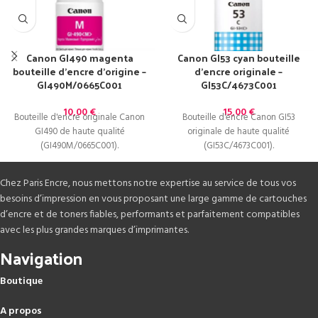
Canon GI490 magenta
Canon GI53 cyan bouteille
bouteille d’encre d’origine –
d’encre originale –
GI490M/0665C001
GI53C/4673C001
10,00
€
15,00
€
Bouteille d'encre originale Canon
Bouteille d'encre Canon GI53
GI490 de haute qualité
originale de haute qualité
(GI490M/0665C001).
(GI53C/4673C001).
Chez Paris Encre, nous mettons notre expertise au service de tous vos
besoins d’impression en vous proposant une large gamme de cartouches
d’encre et de toners fiables, performants et parfaitement compatibles
avec les plus grandes marques d’imprimantes.
Navigation
Boutique
A propos