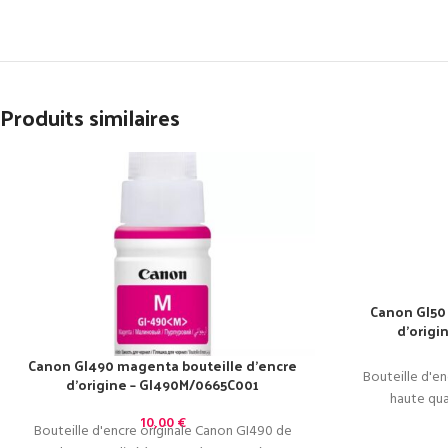
Produits similaires
Canon GI50 
d’origi
Canon GI490 magenta bouteille d’encre
Bouteille d'e
d’origine – GI490M/0665C001
haute qua
10,00
€
Bouteille d'encre originale Canon GI490 de