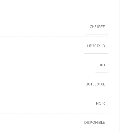
CH563EE
HP301XLB
301
301
,
301XL
NOIR
DISPONIBLE