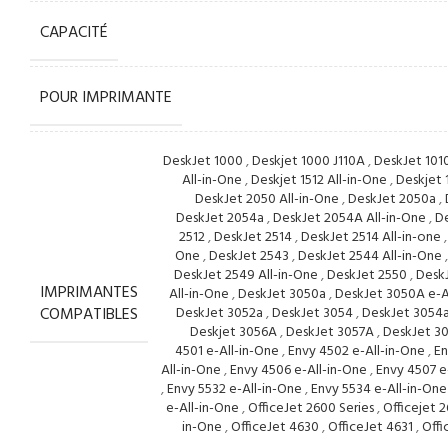
CAPACITÉ
POUR IMPRIMANTE
DeskJet 1000
,
Deskjet 1000 J110A
,
DeskJet 101
All-in-One
,
Deskjet 1512 All-in-One
,
Deskjet 
DeskJet 2050 All-in-One
,
DeskJet 2050a
,
DeskJet 2054a
,
DeskJet 2054A All-in-One
,
D
2512
,
DeskJet 2514
,
DeskJet 2514 All-in-one
One
,
DeskJet 2543
,
DeskJet 2544 All-in-One
DeskJet 2549 All-in-One
,
DeskJet 2550
,
Desk
IMPRIMANTES
All-in-One
,
DeskJet 3050a
,
DeskJet 3050A e-A
COMPATIBLES
DeskJet 3052a
,
DeskJet 3054
,
DeskJet 3054
Deskjet 3056A
,
DeskJet 3057A
,
DeskJet 30
4501 e-All-in-One
,
Envy 4502 e-All-in-One
,
En
All-in-One
,
Envy 4506 e-All-in-One
,
Envy 4507 e
,
Envy 5532 e-All-in-One
,
Envy 5534 e-All-in-One
e-All-in-One
,
OfficeJet 2600 Series
,
Officejet 
in-One
,
OfficeJet 4630
,
OfficeJet 4631
,
Offi