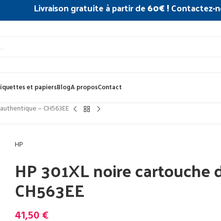
Livraison gratuite à partir de
60€ !
Contactez-n
iquettes et papiers
Blog
A propos
Contact
 authentique – CH563EE
HP
HP 301XL noire cartouche d
CH563EE
41,50
€