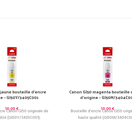
jaune bouteille d’encre
Canon GI50 magenta bouteille 
ne – GI50Y/3405C001
d’origine – GI50M/3404C0
10,00
€
10,00
€
ncre Canon GI50 originale de
Bouteille d'encre Canon GI50 origi
lité (GI50Y/3405C001).
haute qualité (GI50M/3404C00