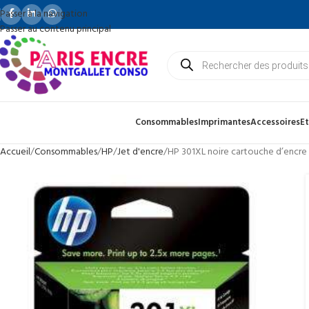
Passer à la navigation
Passer au contenu principal
Consommables
Imprimantes
Accessoires
Et
Accueil
Consommables
HP
Jet d'encre
HP 301XL noire cartouche d’encre