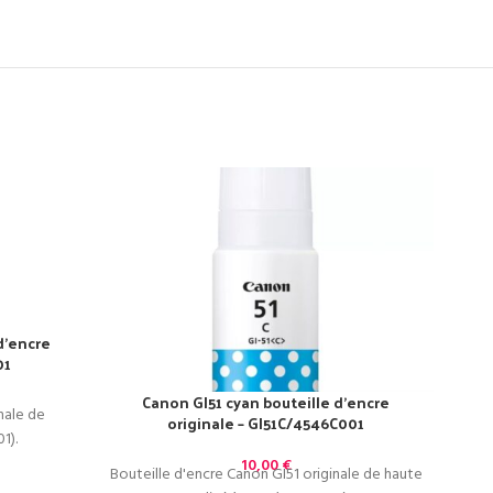
d’encre
01
Canon GI51 cyan bouteille d’encre
nale de
originale – GI51C/4546C001
1).
10,00
€
Bouteille d'encre Canon GI51 originale de haute