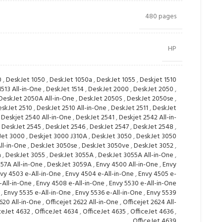
480 pages
HP
0
,
DeskJet 1050
,
DeskJet 1050a
,
DeskJet 1055
,
Deskjet 1510
1513 All-in-One
,
DeskJet 1514
,
DeskJet 2000
,
DeskJet 2050
,
DeskJet 2050A All-in-One
,
DeskJet 2050S
,
DeskJet 2050se
,
eskJet 2510
,
DeskJet 2510 All-in-One
,
DeskJet 2511
,
DeskJet
,
Deskjet 2540 All-in-One
,
DeskJet 2541
,
Deskjet 2542 All-in-
,
DeskJet 2545
,
DeskJet 2546
,
DeskJet 2547
,
DeskJet 2548
,
Jet 3000
,
Deskjet 3000 J310A
,
DeskJet 3050
,
DeskJet 3050
ll-in-One
,
DeskJet 3050se
,
DeskJet 3050ve
,
DeskJet 3052
,
a
,
DeskJet 3055
,
DeskJet 3055A
,
DeskJet 3055A All-in-One
,
57A All-in-One
,
DeskJet 3059A
,
Envy 4500 All-in-One
,
Envy
vy 4503 e-All-in-One
,
Envy 4504 e-All-in-One
,
Envy 4505 e-
-All-in-One
,
Envy 4508 e-All-in-One
,
Envy 5530 e-All-in-One
,
Envy 5535 e-All-in-One
,
Envy 5536 e-All-in-One
,
Envy 5539
2620 All-in-One
,
Officejet 2622 All-in-One
,
Officejet 2624 All-
ceJet 4632
,
OfficeJet 4634
,
OfficeJet 4635
,
OfficeJet 4636
,
OfficeJet 4639