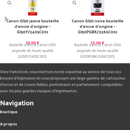
Canon GI50 jaune bouteille
Canon GI50 noire bouteille
d’encre d’origine –
d’encre d’origine –
GI50Y/3405C001
GI50PGBK/3386C001
10,00
€
13,00
€
Bouteille d'encre Canon GI50
Bouteille d'encre Canon GI50
originale de haute qualité
originale de haute qualité
(GI50Y/3405C001).
(GI50PGBK/3386C001).
Chez Paris Encre, nous mettons notre expertise au service de tous vos
besoins d’impression en vous proposant une large gamme de cartouches
d’encre et de toners fiables, performants et parfaitement compatibles
avec les plus grandes marques d’imprimantes.
Navigation
Boutique
A propos