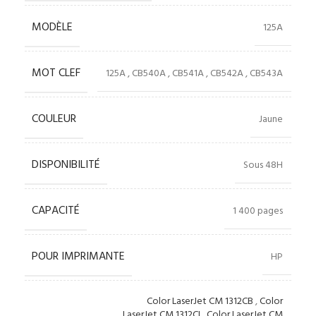
MODÈLE
125A
MOT CLEF
125A
,
CB540A
,
CB541A
,
CB542A
,
CB543A
COULEUR
Jaune
DISPONIBILITÉ
Sous 48H
CAPACITÉ
1 400 pages
POUR IMPRIMANTE
HP
Color LaserJet CM 1312CB
,
Color
LaserJet CM 1312CI
,
Color LaserJet CM